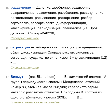
разделение
— Деление, дробление, раздвоение,
15
разграничение, разложение, разобщение, разъединение;
расщепление, расчленение, расторжение, разбор,
сортировка, рассортировка, дифференциация,
классификация, периодизация, специализация. Прот.
деление... Словарь&#8230; …
Словарь синонимов
сегрегация
— зейгерование, ликвация; распределение,
16
обжиг, дискриминация Словарь русских синонимов.
сегрегация сущ., кол во синонимов: 8 • дискриминация (12)
• …
Словарь синонимов
Висмут
— (лат. Bismuthum) Bi, химический элемент V
17
группы периодической системы Менделеева; атомный
номер 83, атомная масса 208,980; серебристо серый
металл с розоватым оттенком. Природный В. состоит из
одного стабильного изотопа 209Bi. В …
Большая советская энциклопедия