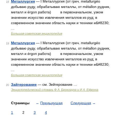
Металлургия
— I Металлургия (от греч. metallurgéo
18
добываю руду, обрабатываю металлы, от métallon рудник,
металл и érgon работа) в первоначальном, узком
значении искусство извлечения металлов из руд; в
современном значении область науки и техники и&#8230;
…
Большая советская энциклопедия
Металлургия
— I Металлургия (от греч. metallurgéo
19
добываю руду, обрабатываю металлы, от métallon рудник,
металл и érgon работа) в первоначальном, узком
значении искусство извлечения металлов из руд; в
современном значении область науки и техники и&#8230;
…
Большая советская энциклопедия
Зайгерование
— см. Зейгерование …
20
Энциклопедический словарь Ф.А. Брокгауза и И.А. Ефрона
Страницы
←
Предыдущая
Следующая
→
1
2
3
4