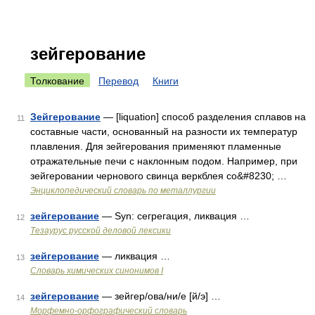
зейгерование
Толкование
Перевод
Книги
Зейгерование
— [liquation] способ разделения сплавов на
11
составные части, основанный на разности их температур
плавления. Для зейгерования применяют пламенные
отражательные печи с наклонным подом. Например, при
зейгеровании чернового свинца веркблея со&#8230; …
Энциклопедический словарь по металлургии
зейгерование
— Syn: сегрегация, ликвация …
12
Тезаурус русской деловой лексики
зейгерование
— ликвация …
13
Cловарь химических синонимов I
зейгерование
— зейгер/ова/ни/е [й/э] …
14
Морфемно-орфографический словарь